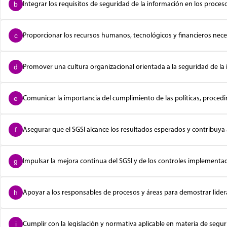
Integrar los requisitos de seguridad de la información en los proces
b
Proporcionar los recursos humanos, tecnológicos y financieros nec
c
Promover una cultura organizacional orientada a la seguridad de la
d
Comunicar la importancia del cumplimiento de las políticas, procedi
e
Asegurar que el SGSI alcance los resultados esperados y contribuya 
f
Impulsar la mejora continua del SGSI y de los controles implementa
g
Apoyar a los responsables de procesos y áreas para demostrar lide
h
Cumplir con la legislación y normativa aplicable en materia de segur
i