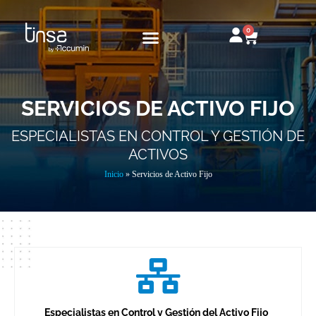
Ir
al
0
Carrito
contenido
SERVICIOS DE ACTIVO FIJO
ESPECIALISTAS EN CONTROL Y GESTIÓN DE
ACTIVOS
Inicio
»
Servicios de Activo Fijo
Especialistas en Control y Gestión del Activo Fijo