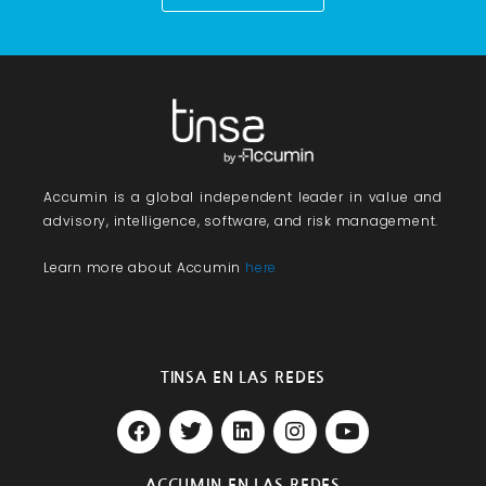
Accumin
is a global independent leader in value and
advisory, intelligence, software, and risk management.
Learn more about Accumin
here
TINSA EN LAS REDES
F
T
L
I
Y
a
w
i
n
o
c
i
n
s
u
e
t
k
t
t
ACCUMIN EN LAS REDES