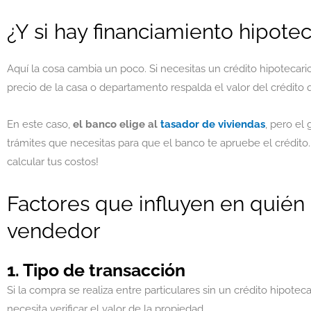
¿Y si hay financiamiento hipotec
Aquí la cosa cambia un poco. Si necesitas un crédito hipotecari
precio de la casa o departamento respalda el valor del crédito
En este caso,
el banco elige al
tasador de viviendas
, pero el
trámites que necesitas para que el banco te apruebe el crédito.
calcular tus costos!
Factores que influyen en quién
vendedor
1. Tipo de transacción
Si la compra se realiza entre particulares sin un crédito hipoteca
necesita verificar el valor de la propiedad.