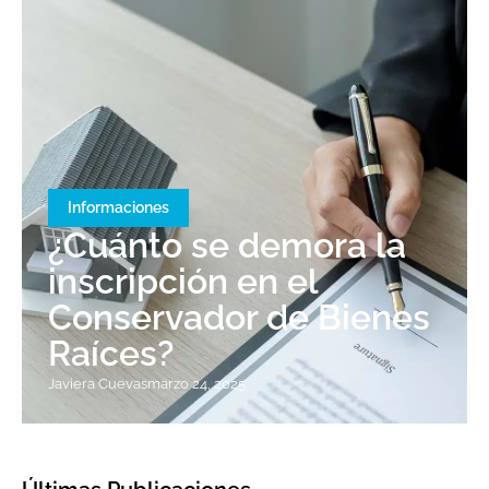
Informaciones
¿Cuánto se demora la
inscripción en el
Conservador de Bienes
Raíces?
Javiera Cuevas
marzo 24, 2025