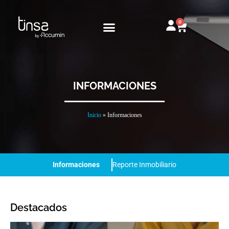
Ir
al
0
Carrito
contenido
INFORMACIONES
Inicio
»
Informaciones
Informaciones
Reporte Inmobiliario
Destacados