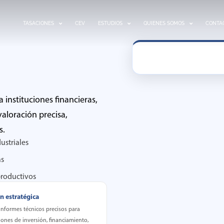
TASACIONES
CEV
ESTUDIOS
QUIENES SOMOS
CONTA
 instituciones financieras,
valoración precisa,
s.
ustriales
as
 productivos
n estratégica
nformes técnicos precisos para
iones de inversión, financiamiento,