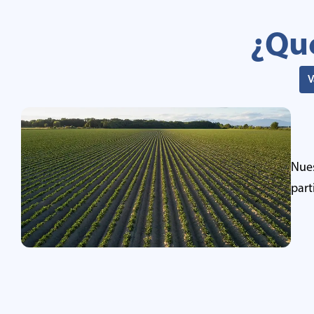
¿Qué
V
Nues
part