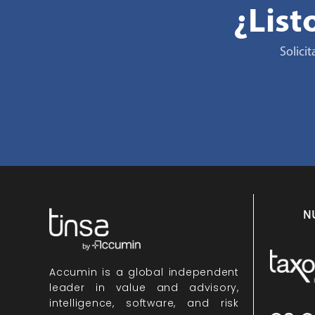
¿List
Solici
N
Accumin
is a global independent
leader in value and advisory,
intelligence, software, and risk