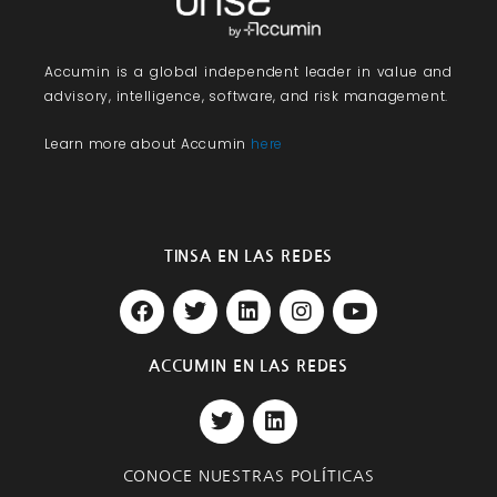
Accumin
is a global independent leader in value and
advisory, intelligence, software, and risk management.
Learn more about Accumin
here
TINSA EN LAS REDES
F
T
L
I
Y
a
w
i
n
o
c
i
n
s
u
e
t
k
t
t
ACCUMIN EN LAS REDES
b
t
e
a
u
T
L
o
e
d
g
b
w
i
o
r
i
r
e
i
n
k
n
a
t
k
m
CONOCE NUESTRAS POLÍTICAS