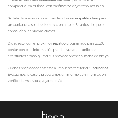
comparar el valor fiscal con parámetros objetivos y actuales.
Si detectamos inconsistencias, tendrás un
respaldo claro
para
presentar una solicitud de revisión ante el SII antes de que se
consoliden las nuevas cuotas.
Dicho esto, con el próximo
reavalúo
programado para 2026,
contar con esta información puede ayudarte a anticipar
eventuales alzas y ajustar tus proyecciones tributarias desde ya.
¿Tienes propiedades afectas al impuesto territorial?
Escríbenos
.
Evaluamos tu caso y preparamos un informe con información
verificada. Así evitas pagar de más.