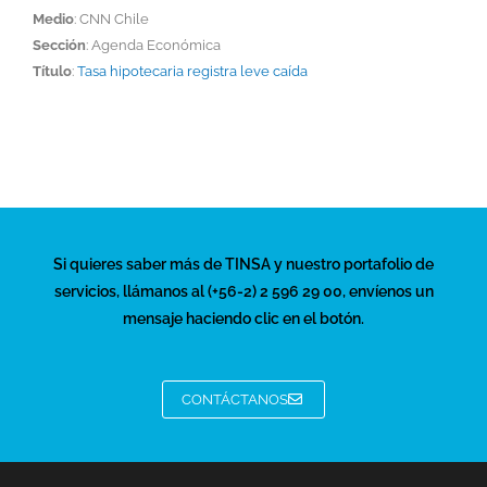
Medio
: CNN Chile
Sección
: Agenda Económica
Título
:
Tasa hipotecaria registra leve caída
Si quieres saber más de TINSA y nuestro portafolio de
servicios, llámanos al (+56-2) 2 596 29 00, envíenos un
mensaje haciendo clic en el botón.
CONTÁCTANOS