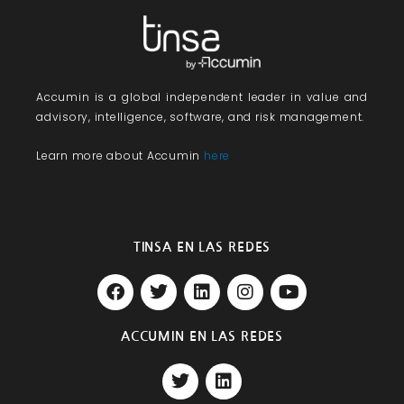
Accumin
is a global independent leader in value and
advisory, intelligence, software, and risk management.
Learn more about Accumin
here
TINSA EN LAS REDES
F
T
L
I
Y
a
w
i
n
o
c
i
n
s
u
e
t
k
t
t
ACCUMIN EN LAS REDES
b
t
e
a
u
T
L
o
e
d
g
b
w
i
o
r
i
r
e