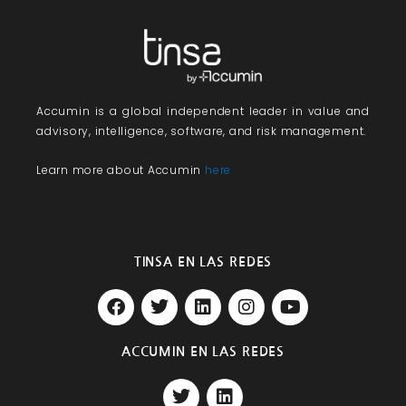
Accumin
is a global independent leader in value and
advisory, intelligence, software, and risk management.
Learn more about Accumin
here
TINSA EN LAS REDES
F
T
L
I
Y
a
w
i
n
o
c
i
n
s
u
e
t
k
t
t
ACCUMIN EN LAS REDES
b
t
e
a
u
T
L
o
e
d
g
b
w
i
o
r
i
r
e