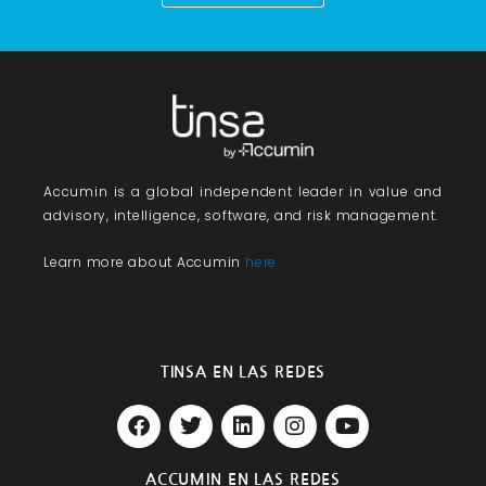
Accumin
is a global independent leader in value and
advisory, intelligence, software, and risk management.
Learn more about Accumin
here
TINSA EN LAS REDES
F
T
L
I
Y
a
w
i
n
o
c
i
n
s
u
e
t
k
t
t
ACCUMIN EN LAS REDES