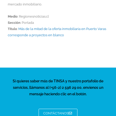
mercado inmobiliario.
Medio
: Regionesnoticias.cl
Sección
: Portada
Título
:
Más de la mitad de la oferta inmobiliaria en Puerto Varas
corresponde a proyectos en blanco
Si quieres saber más de TINSA y nuestro portafolio de
servicios, llámanos al (+56-2) 2 596 29 00, envíenos un
mensaje haciendo clic en el botón.
CONTÁCTANOS