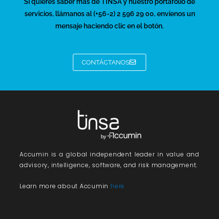
Si quieres saber más de TINSA y nuestro portafolio de
servicios, llámanos al (+56-2) 2 596 29 00, envíenos un
mensaje haciendo clic en el botón.
CONTÁCTANOS
Accumin
is a global independent leader in value and
advisory, intelligence, software, and risk management.
Learn more about Accumin
here