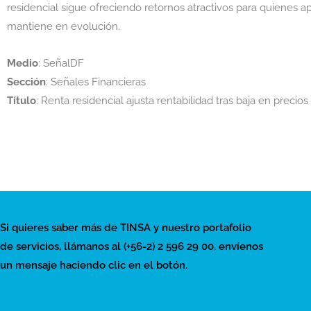
residencial sigue ofreciendo retornos atractivos para quienes 
mantiene en evolución.
Medio
: SeñalDF
Sección
: Señales Financieras
Título
: Renta residencial ajusta rentabilidad tras baja en precio
Si quieres saber más de TINSA y nuestro portafolio
de servicios, llámanos al (+56-2) 2 596 29 00, envíenos
un mensaje haciendo clic en el botón.