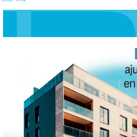
Inicio
»
Posts
»
Renta residencial ajusta rentabilidad tras baja en precios de arri