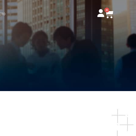
0
Carrito
CTO