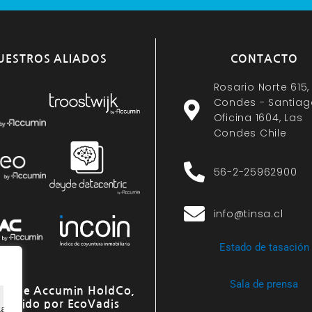
UESTROS ALIADOS
CONTACTO
Rosario Norte 615,
Condes - Santiag
Oficina 1604, Las
Condes Chile
56-2-25962900
info@tinsa.cl
Estado de tasación
Sala de prensa
o de Accumin HoldCo,
onocido por EcoVadis
ia de navegación, ofrecer anuncios o contenido personali