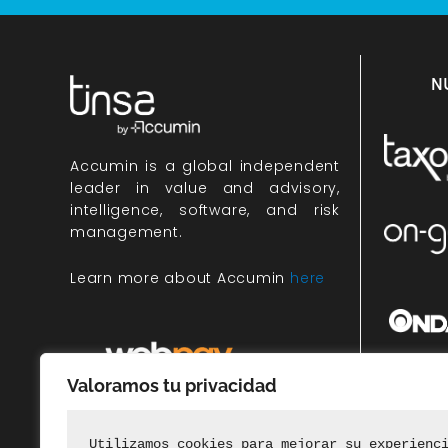
N
Accumin
is a global independent
leader in value and advisory,
intelligence, software, and risk
management.
Learn more about Accumin
here
Valoramos tu privacidad
Miembr
rec
Utilizamos cookies para mejorar su experienc