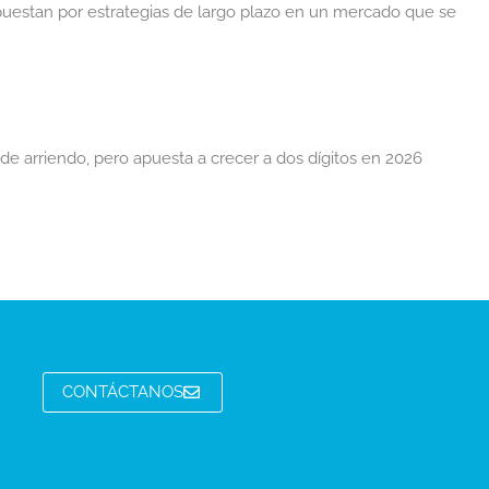
apuestan por estrategias de largo plazo en un mercado que se
s de arriendo, pero apuesta a crecer a dos dígitos en 2026
CONTÁCTANOS