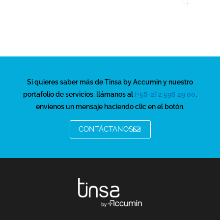
Si quieres saber más de Tinsa by Accumin y nuestro
portafolio de servicios, llámanos al
(+56-2) 2 596 29 00
,
envíenos un mensaje haciendo clic en el botón.
CONTÁCTANOS