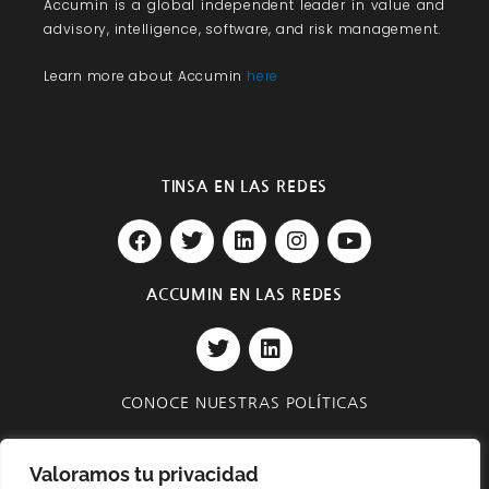
Accumin
is a global independent leader in value and
advisory, intelligence, software, and risk management.
Learn more about Accumin
here
TINSA EN LAS REDES
F
T
L
I
Y
a
w
i
n
o
c
i
n
s
u
e
t
k
t
t
ACCUMIN EN LAS REDES
b
t
e
a
u
T
L
o
e
d
g
b
w
i
o
r
i
r
e
i
n
k
n
a
t
k
m
CONOCE NUESTRAS POLÍTICAS
t
e
e
d
Privacidad y Seguridad
r
i
Valoramos tu privacidad