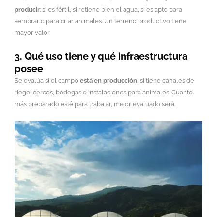
producir
: si es fértil, si retiene bien el agua, si es apto para
sembrar o para criar animales. Un terreno productivo tiene
mayor valor.
3. Qué uso tiene y qué infraestructura
posee
Se evalúa si el campo
está en producción
, si tiene canales de
riego, cercos, bodegas o instalaciones para animales. Cuanto
más preparado esté para trabajar, mejor evaluado será.