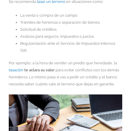
Se recomienda
tasar un terreno
en situaciones como:
La venta o compra de un campo.
Trámites de herencia o separación de bienes.
Solicitud de créditos.
Avalúos para seguros, impuestos o juicios.
Regularización ante el Servicio de Impuestos Internos
(SII).
Por ejemplo, a la hora de vender un predio que heredaste, la
tasación
te aclara su valor
para evitar conflictos con los demás
herederos. Lo mismo pasa si vas a pedir un crédito y el banco
necesita saber cuánto vale el terreno que dejas en garantía.