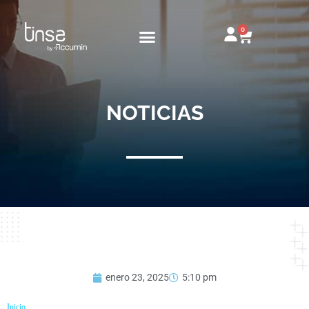
Ir
al
0
Carrito
contenido
NOTICIAS
enero 23, 2025
5:10 pm
Inicio
»
¿Cómo calcular los metros cuadrados de una vivienda?