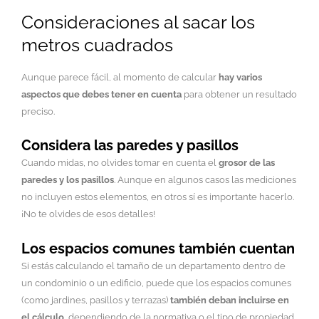
Consideraciones al sacar los
metros cuadrados
Aunque parece fácil, al momento de calcular
hay varios
aspectos que debes tener en cuenta
para obtener un resultado
preciso.
Considera las paredes y pasillos
Cuando midas, no olvides tomar en cuenta el
grosor de las
paredes y los pasillos
. Aunque en algunos casos las mediciones
no incluyen estos elementos, en otros sí es importante hacerlo.
¡No te olvides de esos detalles!
Los espacios comunes también cuentan
Si estás calculando el tamaño de un departamento dentro de
un condominio o un edificio, puede que los espacios comunes
(como jardines, pasillos y terrazas)
también deban incluirse en
el cálculo
, dependiendo de la normativa o el tipo de propiedad.