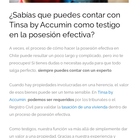
¿Sabías que puedes contar con
Tinsa by Accumin como testigo
en la posesión efectiva?
A veces, el proceso de cómo hacer la posesión efectiva en
Chile puede resultar un poco largo y complicado, pero ¡no te
preocupes! Si tienes dudas o necesitas ayuda para que todo
salga perfecto,
siempre puedes contar con un experto
.
Cuando hay propiedades involucradas en una herencia, el valor
de esos bienes puede ser un tema sensible. En
Tinsa by
Accumin
,
podemos ser requeridos
por los tribunales o el
Registro Civil para validar la
tasación de una vivienda
dentro de
un proceso de posesión efectiva.
Como testigos, nuestra función va más allá de simplemente dar
un valor a una propiedad. Gracias a nuestra experiencia y