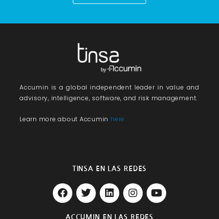
Accumin
is a global independent leader in value and
advisory, intelligence, software, and risk management.
Learn more about Accumin
here
TINSA EN LAS REDES
F
T
L
I
Y
a
w
i
n
o
c
i
n
s
u
e
t
k
t
t
ACCUMIN EN LAS REDES