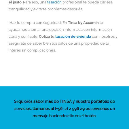
el justo
. Para eso, una
tasación
profesional te puede dar esa
tranquilidad y evitarte problemas después.
¡Haz tu compra con seguridad! En
Tinsa by Accumin
te
ayudamos a tomar una decisión informada con información
clara y confiable.
Cotiza tu
tasación de vivienda
con nosotros
y
asegúrate de saber bien los datos de una propiedad de tu
interés
sin complicaciones.
Si quieres saber más de TINSA y nuestro portafolio de
servicios, llámanos al (+56-2) 2 596 29 00, envíenos un
mensaje haciendo clic en el botón.