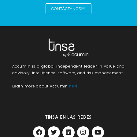
CONTÁCTANOS
Accumin
is a global independent leader in value and
advisory, intelligence, software, and risk management.
Learn more about Accumin
here
TINSA EN LAS REDES
F
T
L
I
Y
a
w
i
n
o