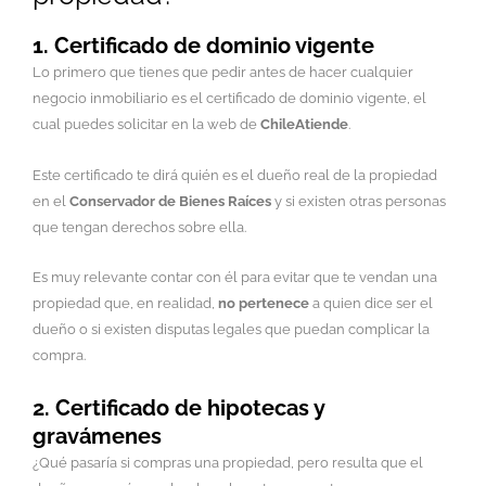
1. Certificado de dominio vigente
Lo primero que tienes que pedir antes de hacer cualquier
negocio inmobiliario es el certificado de dominio vigente, el
cual puedes solicitar en la web de
ChileAtiende
.
Este certificado te dirá quién es el dueño real de la propiedad
en el
Conservador de Bienes Raíces
y si existen otras personas
que tengan derechos sobre ella.
Es muy relevante contar con él para evitar que te vendan una
propiedad que, en realidad,
no pertenece
a quien dice ser el
dueño o si existen disputas legales que puedan complicar la
compra.
2. Certificado de hipotecas y
gravámenes
¿Qué pasaría si compras una propiedad, pero resulta que el