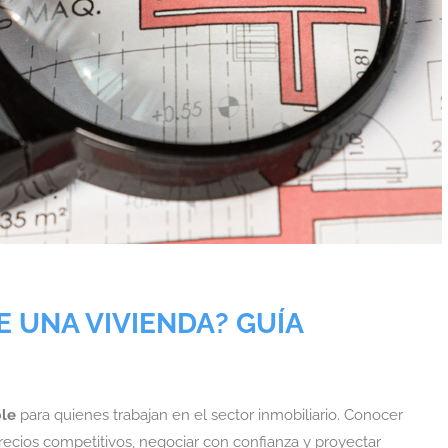
E UNA VIVIENDA? GUÍA
ble
para quienes trabajan en el sector inmobiliario. Conocer
ecios competitivos, negociar con confianza y proyectar