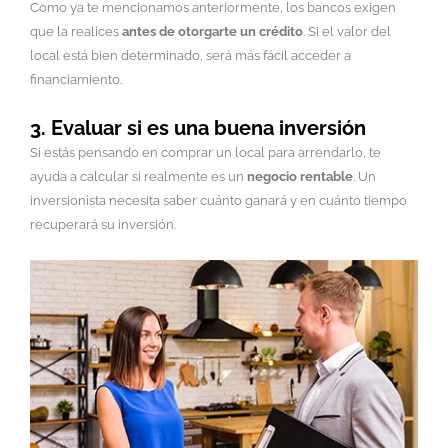
Como ya te mencionamos anteriormente, los bancos exigen
que la realices
antes de otorgarte un crédito
. Si el valor del
local está bien determinado, será más fácil acceder a
financiamiento.
3. Evaluar si es una buena inversión
Si estás pensando en comprar un local para arrendarlo, te
ayuda a calcular si realmente es un
negocio rentable
. Un
inversionista necesita saber cuánto ganará y en cuánto tiempo
recuperará su inversión.