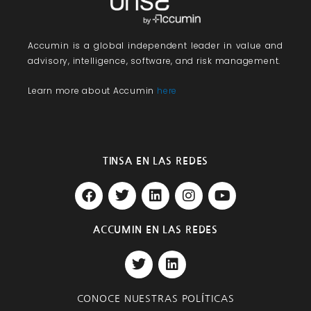
Accumin
is a global independent leader in value and
advisory, intelligence, software, and risk management.
Learn more about Accumin
here
TINSA EN LAS REDES
F
T
L
I
Y
a
w
i
n
o
c
i
n
s
u
e
t
k
t
t
ACCUMIN EN LAS REDES
b
t
e
a
u
T
L
o
e
d
g
b
w
i
o
r
i
r
e
i
n
k
n
a
t
k
m
CONOCE NUESTRAS POLÍTICAS