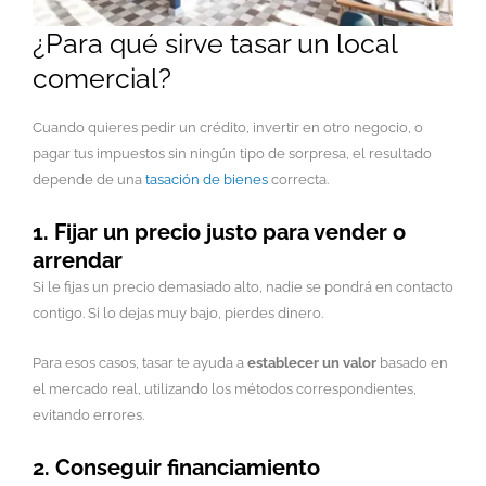
¿Para qué sirve tasar un local
comercial?
Cuando quieres pedir un crédito, invertir en otro negocio, o
pagar tus impuestos sin ningún tipo de sorpresa, el resultado
depende de una
tasación de bienes
correcta.
1. Fijar un precio justo para vender o
arrendar
Si le fijas un precio demasiado alto, nadie se pondrá en contacto
contigo. Si lo dejas muy bajo, pierdes dinero.
Para esos casos, tasar te ayuda a
establecer un valor
basado en
el mercado real, utilizando los métodos correspondientes,
evitando errores.
2. Conseguir financiamiento