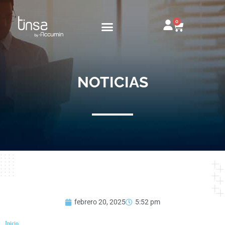
Ir
al
0
Carrito
contenido
NOTICIAS
febrero 20, 2025
5:52 pm
Inicio
»
¿Cómo tasar un local comercial​?