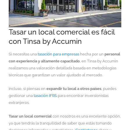
Tasar un local comercial es fácil
con Tinsa by Accumin
Si necesitas una
tasación para empresas
hecha por un
personal
con experiencia y altamente capacitado
, en Tinsa by Accumin
realizamos una valoración detallada basada en metodologías
técnicas que garantizan un valor ajustado al mercado.
Incluso, si piensas en
expandir tu local a otros países
, puedes
gestionar una
tasación IFRS
para encontrar inversionistas
extranjeros.
Tasar un local comercial
con nosotros es una excelente opción,
ya que tendrás la tranquilidad de saber que estás tomando