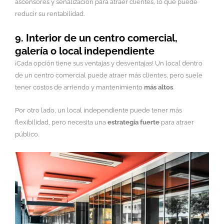
ascensores y señalización para atraer clientes, lo que puede
reducir su rentabilidad.
9. Interior de un centro comercial,
galería o local independiente
¡Cada opción tiene sus ventajas y desventajas! Un local dentro
de un centro comercial puede atraer más clientes, pero suele
tener costos de arriendo y mantenimiento
más altos
.
Por otro lado, un local independiente puede tener más
flexibilidad, pero necesita una
estrategia fuerte
para atraer
público.