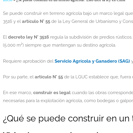
Inicio
»
¿Se puede construir en un terreno agrícola? Esto dice la ley en Chile
Se puede construir en terreno agrícola bajo un marco legal que
3516 y el
artículo N° 55
de la Ley General de Urbanismo y Cons
El
decreto ley N° 3516
regula la subdivisión de predios rústicos
(5.000 m²) siempre que mantengan su destino agrícola.
Requiere aprobación del
Servicio Agrícola y Ganadero (SAG)
y
Por su parte, el
artículo N° 55
de la LGUC establece que, fuera de
En ese marco,
construir es legal
cuando las obras corresponden 
necesarias para la explotación agrícola, como bodegas o galpo
¿Qué se puede construir en un 