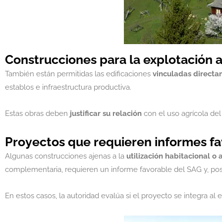
Construcciones para la explotación a
También están permitidas las edificaciones
vinculadas directa
establos e infraestructura productiva.
Estas obras deben
justificar su relación
con el uso agrícola del
Proyectos que requieren informes f
Algunas construcciones ajenas a la
utilización habitacional o 
complementaria, requieren un informe favorable del SAG y, pos
En estos casos, la autoridad evalúa si el proyecto se integra al 