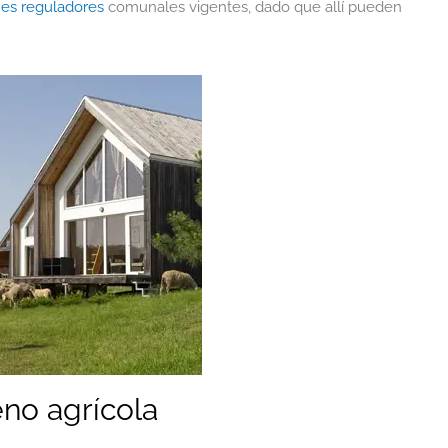
nes reguladores
comunales vigentes, dado que allí pueden
eno agrícola