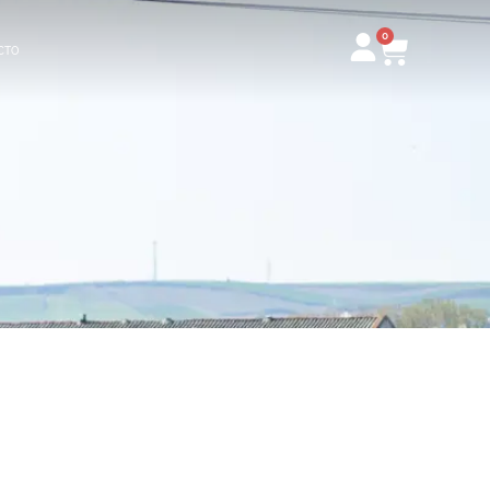
0
Carrito
CTO