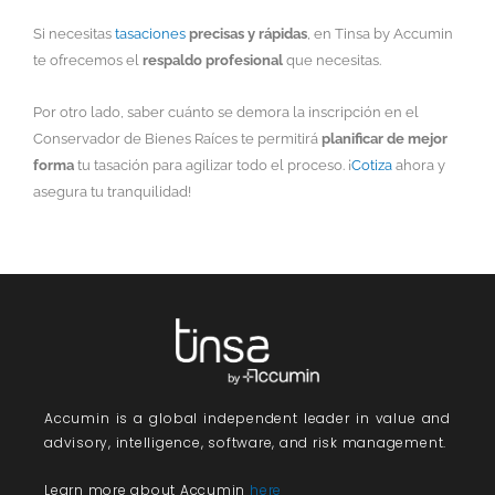
Si necesitas
tasaciones
precisas y rápidas
, en Tinsa by Accumin
te ofrecemos el
respaldo profesional
que necesitas.
Por otro lado, saber cuánto se demora la inscripción en el
Conservador de Bienes Raíces te permitirá
planificar de mejor
forma
tu tasación para agilizar todo el proceso. ¡
Cotiza
ahora y
asegura tu tranquilidad!
Accumin
is a global independent leader in value and
advisory, intelligence, software, and risk management.
Learn more about Accumin
here