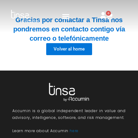
Ir
al
0
Carrito
Gracias por contactar a Tinsa nos
contenido
pondremos en contacto contigo vía
correo o telefónicamente
Volver al home
Accumin
is a global independent leader in value and
advisory, intelligence, software, and risk management.
Learn more about Accumin
here