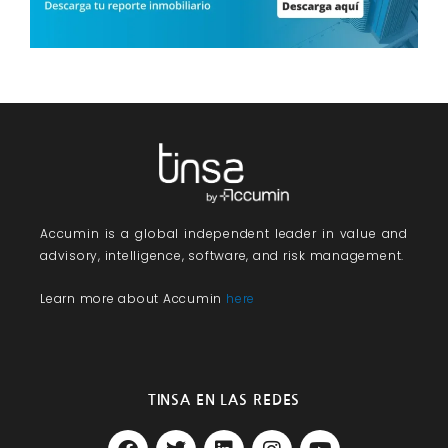
Accumin
is a global independent leader in value and
advisory, intelligence, software, and risk management.
Learn more about Accumin
here
TINSA EN LAS REDES
F
T
L
I
Y