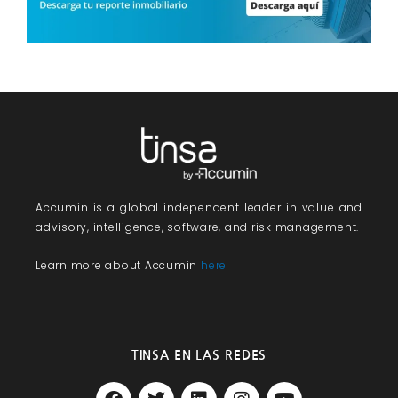
Accumin
is a global independent leader in value and
advisory, intelligence, software, and risk management.
Learn more about Accumin
here
TINSA EN LAS REDES
F
T
L
I
Y