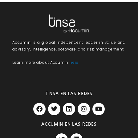
Accumin
is a global independent leader in value and
advisory, intelligence, software, and risk management.
Learn more about Accumin
here
TINSA EN LAS REDES
F
T
L
I
Y
a
w
i
n
o
c
i
n
s
u
e
t
k
t
t
ACCUMIN EN LAS REDES
b
t
e
a
u
T
L
o
e
d
g
b