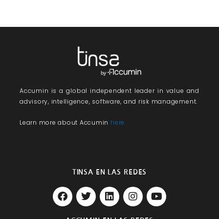
Accumin
is a global independent leader in value and
advisory, intelligence, software, and risk management.
Learn more about Accumin
here
TINSA EN LAS REDES
F
T
L
I
Y
a
w
i
n
o
c
i
n
s
u