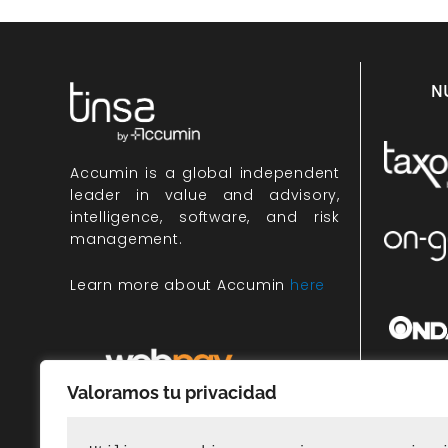
N
Accumin
is a global independent
leader in value and advisory,
intelligence, software, and risk
management.
Learn more about Accumin
here
Valoramos tu privacidad
Miembr
rec