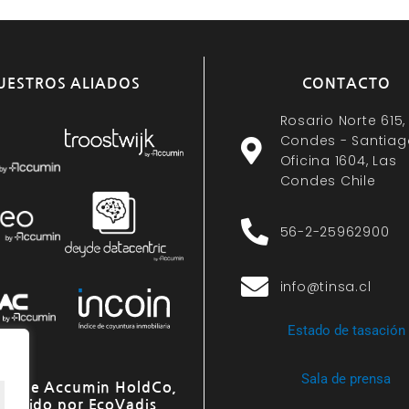
UESTROS ALIADOS
CONTACTO
Rosario Norte 615,
Condes - Santiag
Oficina 1604, Las
Condes Chile
56-2-25962900
info@tinsa.cl
Estado de tasación
Sala de prensa
o de Accumin HoldCo,
onocido por EcoVadis