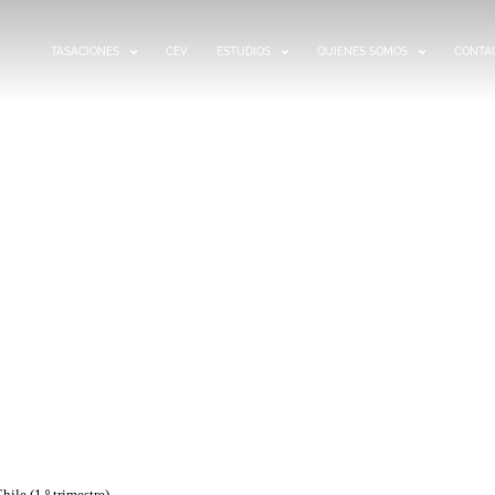
TASACIONES
CEV
ESTUDIOS
QUIENES SOMOS
CONTA
MOBILIARIO 2025 –
 SUR DE CHILE (1.º
RE)