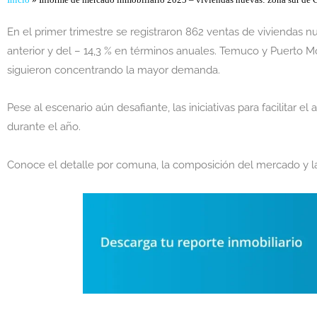
Inicio
»
Informe de mercado inmobiliario 2025 – viviendas nuevas: zona sur de Ch
En el primer trimestre se registraron 862 ventas de viviendas 
anterior y del – 14,3 % en términos anuales. Temuco y Puerto M
siguieron concentrando la mayor demanda.
Pese al escenario aún desafiante, las iniciativas para facilitar 
durante el año.
Conoce el detalle por comuna, la composición del mercado y l