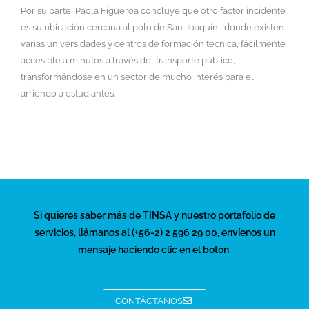
Por su parte, Paola Figueroa concluye que otro factor incidente
es su ubicación cercana al polo de San Joaquín, ‘donde existen
varias universidades y centros de formación técnica, fácilmente
accesible a minutos a través del transporte público,
transformándose en un sector de mucho interés para el
arriendo a estudiantes’.
Si quieres saber más de TINSA y nuestro portafolio de
servicios, llámanos al (+56-2) 2 596 29 00, envíenos un
mensaje haciendo clic en el botón.
CONTÁCTANOS