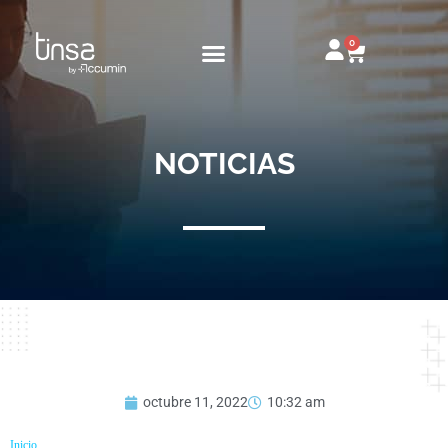
Ir
al
0
Carrito
contenido
NOTICIAS
octubre 11, 2022
10:32 am
Inicio
»
Línea 8 del metro configura nuevo barrio emergente en Macul