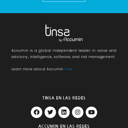
Accumin
is a global independent leader in value and
advisory, intelligence, software, and risk management.
Learn more about Accumin
here
TINSA EN LAS REDES
F
T
L
I
Y
a
w
i
n
o
c
i
n
s
u
e
t
k
t
t
ACCUMIN EN LAS REDES