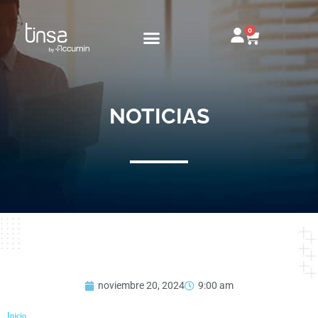
Ir
al
0
Carrito
contenido
NOTICIAS
noviembre 20, 2024
9:00 am
Inicio
»
¿Qué métodos son mejores para la valoración de activos?