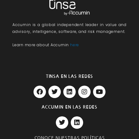
Accumin
is a global independent leader in value and
advisory, intelligence, software, and risk management.
Learn more about Accumin
here
TINSA EN LAS REDES
F
T
L
I
Y
a
w
i
n
o
c
i
n
s
u
e
t
k
t
t
ACCUMIN EN LAS REDES
b
t
e
a
u
T
L
o
e
d
g
b
w
i
o
r
i
r
e
i
n
k
n
a
t
k
m
CONOCE NUESTRAS POLÍTICAS