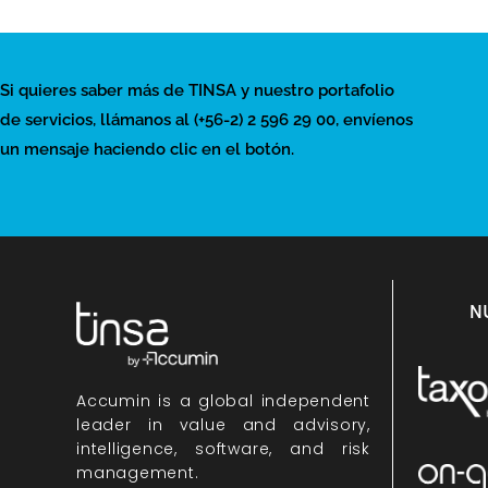
Si quieres saber más de TINSA y nuestro portafolio
de servicios, llámanos al (+56-2) 2 596 29 00, envíenos
un mensaje haciendo clic en el botón.
N
Accumin
is a global independent
leader in value and advisory,
intelligence, software, and risk
management.