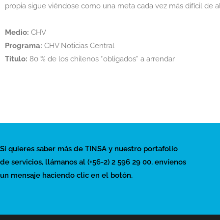
propia sigue viéndose como una meta cada vez más difícil de al
Medio:
CHV
Programa:
CHV Noticias Central
Título:
80 % de los chilenos ‘’obligados’’ a arrendar
Si quieres saber más de TINSA y nuestro portafolio
de servicios, llámanos al (+56-2) 2 596 29 00, envíenos
un mensaje haciendo clic en el botón.