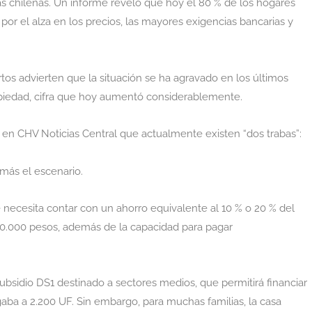
ias chilenas. Un informe reveló que hoy el 80 % de los hogares
or el alza en los precios, las mayores exigencias bancarias y
tos advierten que la situación se ha agravado en los últimos
ropiedad, cifra que hoy aumentó considerablemente.
ó en CHV Noticias Central que actualmente existen “dos trabas”:
 más el escenario.
e necesita contar con un ahorro equivalente al 10 % o 20 % del
.700.000 pesos, además de la capacidad para pagar
bsidio DS1 destinado a sectores medios, que permitirá financiar
gaba a 2.200 UF. Sin embargo, para muchas familias, la casa