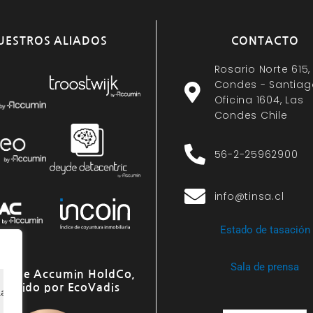
UESTROS ALIADOS
CONTACTO
Rosario Norte 615,
Condes - Santiag
Oficina 1604, Las
Condes Chile
56-2-25962900
info@tinsa.cl
Estado de tasación
Sala de prensa
o de Accumin HoldCo,
onocido por EcoVadis
ia de navegación, ofrecer anuncios o contenido personali