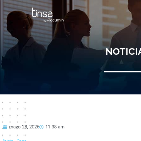
Ir
al
contenido
NOTICI
mayo 28, 2026
11:38 am