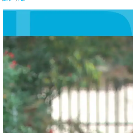
Inicio
»
Posts
»
80 % de los chilenos ‘’obligados’’ a arrendar