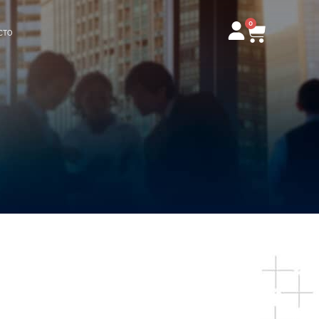
0
Carrito
CTO