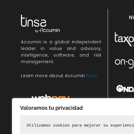
N
Accumin
is a global independent
leader in value and advisory,
intelligence, software, and risk
management.
Learn more about Accumin
here
Valoramos tu privacidad
Miembr
rec
Utilizamos cookies para mejorar su experienc