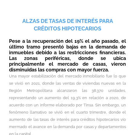
ALZAS DE TASAS DE INTERÉS PARA
CRÉDITOS HIPOTECARIOS
Pese a la recuperación del 19% el año pasado, el
último tramo presentó bajas en la demanda de
inmuebles debido a las restricciones financieras.
Las zonas periféricas, donde se ubica
principalmente el mercado de casas, vieron
disminuidas las compras con mayor fuerza.
Una mayor estabilización del mercado inmobiliario fue lo que
se vivió en 2021, donde las ventas de viviendas nuevas en la
Región Metropolitana alcanzaron las 38.370 unidades,
representando un aumento del 19,3% en relación a 2020, de
acuerdo con un informe elaborado por Tinsa. Sin embargo, un
fenómeno llamativo se vivió en el cuarto trimestre, donde el
aumento de las tasas de interés para créditos hipotecarios vio
mermado el avance en la demanda por casas y departamentos
en la capital.