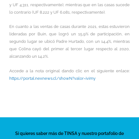
y UF 4.311, respectivamente), mientras que en las casas sucede
lo contrario (UF 8.222 y UF 6.081, respectivamente).
En cuanto a las ventas de casas durante 2021, estas estuvieron
lideradas por Buin, que logró un 15,9% de participación, en
segundo lugar se ubicó Padre Hurtado, con un 14,4%, mientras
que Colina cayó del primer al tercer lugar respecto al 2020,
alcanzando un 14,2%.
Accede a la nota original dando clic en el siguiente enlace:
https://portal.nexnews.cl/showN?valor=ivimy
Si quieres saber más de TINSA y nuestro portafolio de