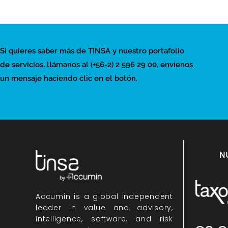
Si quieres saber más de TINSA y nuestro portafolio
de servicios, llámanos al (+56-2) 2 596 29 00, envíenos
un mensaje haciendo clic en el botón.
N
Accumin
is a global independent
leader in value and advisory,
intelligence, software, and risk