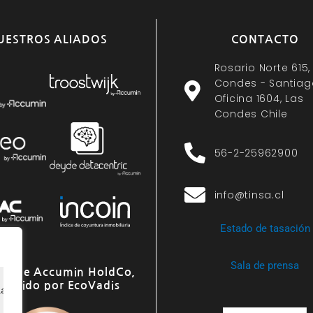
UESTROS ALIADOS
CONTACTO
Rosario Norte 615,
Condes - Santiag
Oficina 1604, Las
Condes Chile
56-2-25962900
info@tinsa.cl
Estado de tasación
Sala de prensa
o de Accumin HoldCo,
onocido por EcoVadis
ia de navegación, ofrecer anuncios o contenido personali