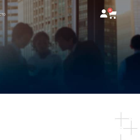
0
Carrito
CTO