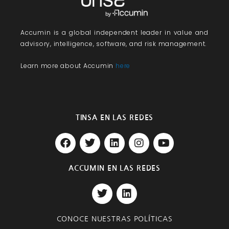
Accumin
is a global independent leader in value and
advisory, intelligence, software, and risk management.
Learn more about Accumin
here
TINSA EN LAS REDES
F
T
L
I
Y
a
w
i
n
o
c
i
n
s
u
e
t
k
t
t
ACCUMIN EN LAS REDES
b
t
e
a
u
T
L
o
e
d
g
b
w
i
o
r
i
r
e
i
n
k
n
a
t
k
m
CONOCE NUESTRAS POLÍTICAS
t
e