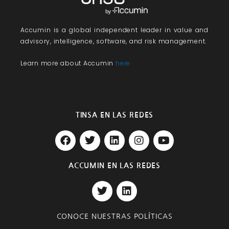
Accumin
is a global independent leader in value and
advisory, intelligence, software, and risk management.
Learn more about Accumin
here
TINSA EN LAS REDES
F
T
L
I
Y
a
w
i
n
o
c
i
n
s
u
e
t
k
t
t
ACCUMIN EN LAS REDES
b
t
e
a
u
T
L
o
e
d
g
b
w
i
o
r
i
r
e
i
n
k
n
a
t
k
m
CONOCE NUESTRAS POLÍTICAS
t
e