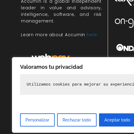
Accumin
is a global independent
leader in value and advisory,
intelligence, software, and risk
management.
Learn more about Accumin
here
Valoramos tu privacidad
Miembr
rec
Utilizamos cookies para mejorar su experienc
Personalizar
Rechazar todo
Aceptar todo