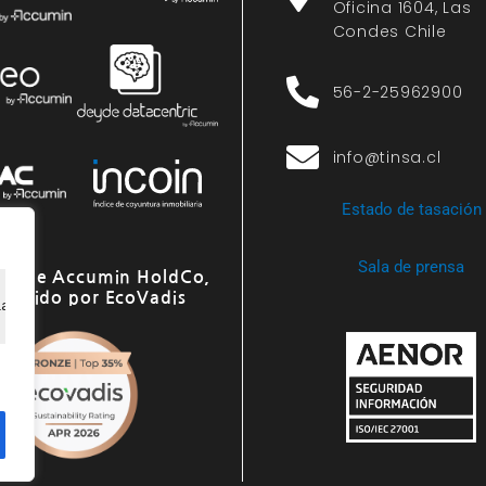
Oficina 1604, Las
Condes Chile
56-2-25962900
info@tinsa.cl
Estado de tasación
Sala de prensa
o de Accumin HoldCo,
onocido por EcoVadis
ia de navegación, ofrecer anuncios o contenido personali