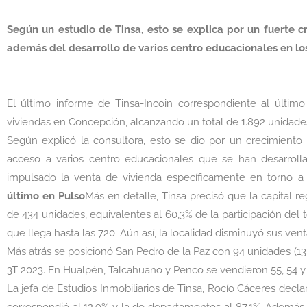
Según un estudio de Tinsa, esto se explica por un fuerte c
además del desarrollo de varios centro educacionales en los
El último informe de Tinsa-Incoin correspondiente al últi
viviendas en Concepción, alcanzando un total de 1.892 unidades
Según explicó la consultora, esto se dio por un crecimiento
acceso a varios centro educacionales que se han desarroll
impulsado la venta de vivienda especí­ficamente en torno a
último en Pulso
Más en detalle, Tinsa precisó que la capital r
de 434 unidades, equivalentes al 60,3% de la participación del t
que llega hasta las 720. Aún así­, la localidad disminuyó sus ven
Más atrás se posicionó San Pedro de la Paz con 94 unidades (13
3T 2023. En Hualpén, Talcahuano y Penco se vendieron 55, 54 y
La jefa de Estudios Inmobiliarios de Tinsa, Rocí­o Cáceres decla
correspondió al 12,9% y la de departamentos al 87,1%. Además,