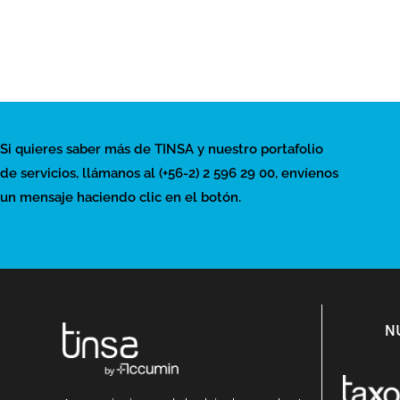
Si quieres saber más de TINSA y nuestro portafolio
de servicios, llámanos al (+56-2) 2 596 29 00, envíenos
un mensaje haciendo clic en el botón.
N