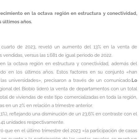
recimiento en la octava región en estructura y conectividad,
 últimos años.
mo cuarto de 2023, reveló un aumento del 13% en la venta de
 vendidas, versus las 1.681 de igual periodo de 2022.
 en la octava región en estructura y conectividad, además del
ado en los últimos años. Estos factores en su conjunto «han
 las universidades», precisaron a través de un comunicado.
Lo
egional del Biobí­o lideró la venta de departamentos con un total
otal de viviendas de este tipo comercializadas en toda la región,
tas en un 2% en relación a trimestre anterior.
,1%), reflejando una disminución de un 23,6% en contraste con el
 41 unidades respectivamente.
ró que en el último trimestre del 2023 «la participación de casas
 en cuanto a la participación de las ventas anuales, se mantuvo