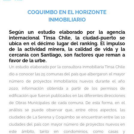
COQUIMBO EN EL HORIZONTE
INMOBILIARIO
Según un estudio elaborado por la agencia
internacional Tinsa Chile, la ciudad-puerto se
ubica en el décimo lugar del ranking. El impulso
de la actividad minera, la calidad de vida y la
cercanía con Santiago, son factores que reman a
favor de la urbe.
Un estudio elaborado por la consultora inmobiliaria Tinsa Chile
dio a conocer las 25 comunas del país que albergaron el mayor
número de proyectos inmobiliarios nuevos durante el año
2020, información obtenida a partir de los permisos de
edificación que fueron publicados en las diferentes direcciones
de Obras Municipales de cada comuna. De esta forma, en el
análisis se puede observar que, entre otros aspectos, las
ciudades de La Serena y Coquimbo se encuentran entre las 10
ciudades del país con mayor número de proyectos nuevos en
este ámbito, tanto en condominios, como casas y