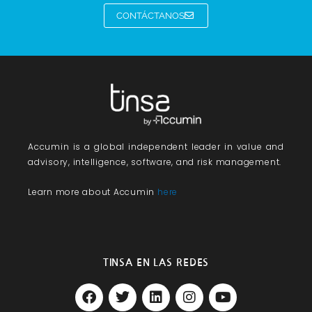
CONTÁCTANOS
Accumin
is a global independent leader in value and
advisory, intelligence, software, and risk management.
Learn more about Accumin
here
TINSA EN LAS REDES
F
T
L
I
Y
a
w
i
n
o