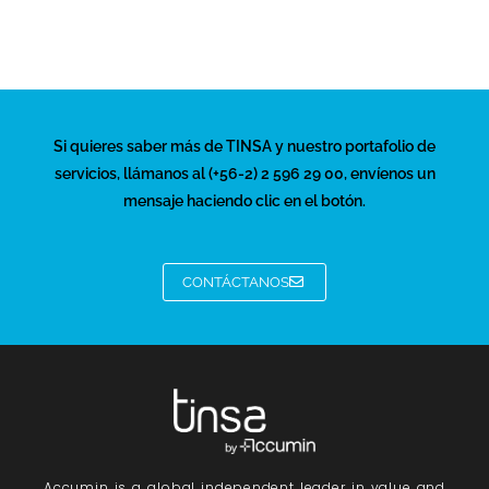
Si quieres saber más de TINSA y nuestro portafolio de
servicios, llámanos al (+56-2) 2 596 29 00, envíenos un
mensaje haciendo clic en el botón.
CONTÁCTANOS
Accumin
is a global independent leader in value and