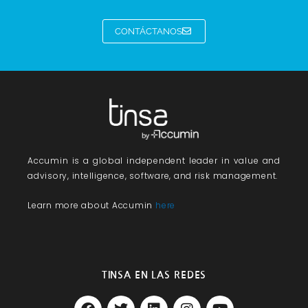
CONTÁCTANOS
Accumin
is a global independent leader in value and
advisory, intelligence, software, and risk management.
Learn more about Accumin
here
TINSA EN LAS REDES
F
T
L
I
Y