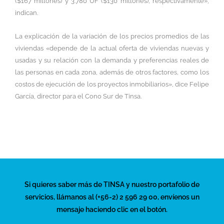
($167 millones) y 3.780 UF ($130 millones), respectivamente»,
indican.
La explicación de la variación de los precios promedios de las
viviendas «depende de la actual oferta de viviendas nuevas y
usadas y su relación con la demanda y preferencias reales de
las personas en cada zona, además de otros factores, como los
costos de ejecución de los proyectos inmobiliarios», dice Felipe
García, director para el Cono Sur de Tinsa.
Si quieres saber más de TINSA y nuestro portafolio de
servicios, llámanos al (+56-2) 2 596 29 00, envíenos un
mensaje haciendo clic en el botón.