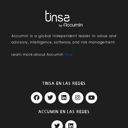
Accumin
is a global independent leader in value and
advisory, intelligence, software, and risk management.
Learn more about Accumin
here
TINSA EN LAS REDES
F
T
L
I
Y
a
w
i
n
o
c
i
n
s
u
e
t
k
t
t
ACCUMIN EN LAS REDES
b
t
e
a
u
T
L
o
e
d
g
b