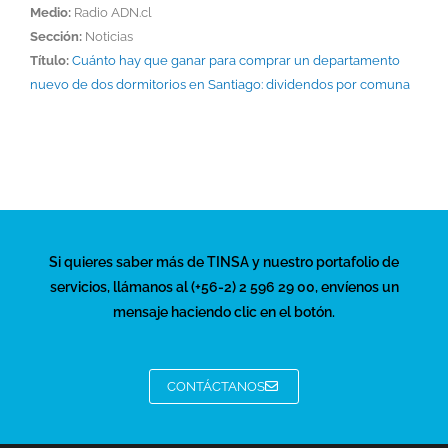
Medio:
Radio ADN.cl
Sección:
Noticias
Título:
Cuánto hay que ganar para comprar un departamento
nuevo de dos dormitorios en Santiago: dividendos por comuna
Si quieres saber más de TINSA y nuestro portafolio de
servicios, llámanos al (+56-2) 2 596 29 00, envíenos un
mensaje haciendo clic en el botón.
CONTÁCTANOS