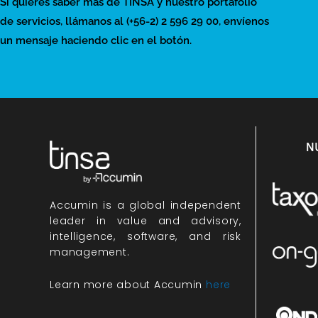
Si quieres saber más de TINSA y nuestro portafolio
de servicios, llámanos al (+56-2) 2 596 29 00, envíenos
un mensaje haciendo clic en el botón.
N
Accumin
is a global independent
leader in value and advisory,
intelligence, software, and risk
management.
Learn more about Accumin
here