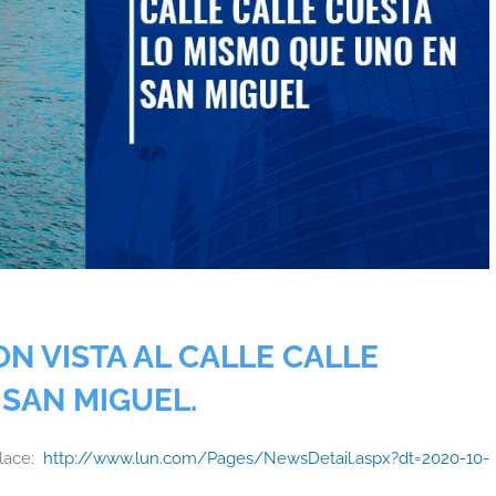
N VISTA AL CALLE CALLE
SAN MIGUEL.
nlace:
http://www.lun.com/Pages/NewsDetail.aspx?dt=2020-10-