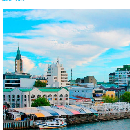
Inicio
»
Posts
»
Departamento en Valdivia con vista al Calle Calle cuesta lo mi