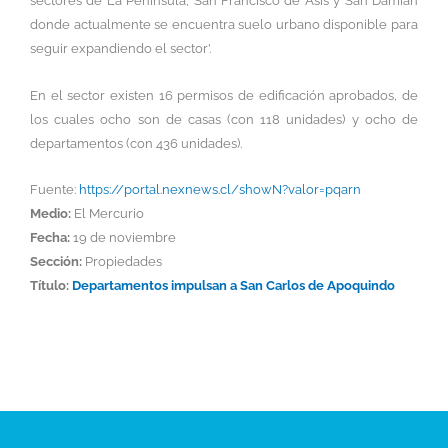
sectores de La Península, San Francisco de Asís y San Damián
donde actualmente se encuentra suelo urbano disponible para
seguir expandiendo el sector’.
En el sector existen 16 permisos de edificación aprobados, de
los cuales ocho son de casas (con 118 unidades) y ocho de
departamentos (con 436 unidades).
Fuente:
https://portal.nexnews.cl/showN?valor=pqarn
Medio:
El Mercurio
Fecha:
19 de noviembre
Sección:
Propiedades
Título:
Departamentos impulsan a San Carlos de Apoquindo