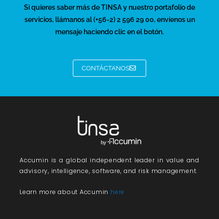
Si quieres saber más de TINSA y nuestro portafolio de
servicios, llámanos al (+56-2) 2 596 29 00, envíenos un
mensaje haciendo clic en el botón.
CONTÁCTANOS
Accumin
is a global independent leader in value and
advisory, intelligence, software, and risk management.
Learn more about Accumin
here