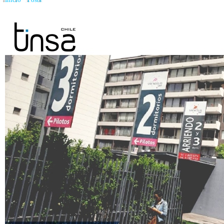
Inicio
»
Posts
»
Por qué hay deptos de dos dormitorios más caros que otros de tr