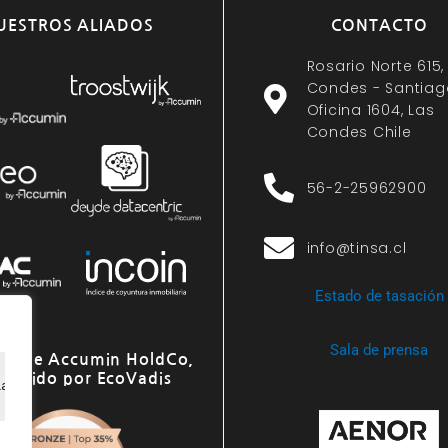
UESTROS ALIADOS
CONTACTO
Rosario Norte 615,
Condes - Santiag
Oficina 1604, Las
Condes Chile
56-2-25962900
info@tinsa.cl
Estado de tasación
Sala de prensa
o de Accumin HoldCo,
onocido por EcoVadis
ia de navegación, ofrecer anuncios o contenido personali