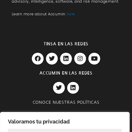
advisory, intelligence, software, and risk management.
Learn more about Accumin
here
TINSA EN LAS REDES
F
T
L
I
Y
a
w
i
n
o
c
i
n
s
u
e
t
k
t
t
ACCUMIN EN LAS REDES
b
t
e
a
u
T
L
o
e
d
g
b
w
i
o
r
i
r
e
i
n
k
n
a
t
k
m
CONOCE NUESTRAS POLÍTICAS
t
e
e
d
Privacidad y Seguridad
r
i
Valoramos tu privacidad
n
Condiciones de compra