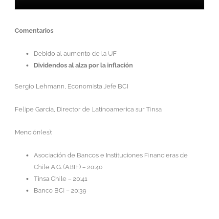
Comentarios
Debido al aumento de la UF
Dividendos al alza por la inflación
Sergio Lehmann, Economista Jefe BCI
Felipe Garcia, Director de Latinoamerica sur Tinsa
Mención(es):
Asociación de Bancos e Instituciones Financieras de
Chile A.G. (ABIF) – 20:40
Tinsa Chile – 20:41
Banco BCI – 20:39