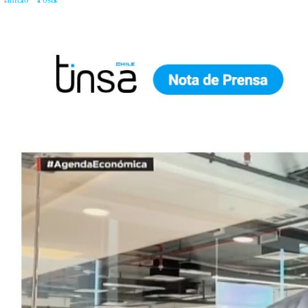
Inicio
»
Posts
»
Tinsa en CNN Chile. Dividendos en casas suben 64% en cinco a