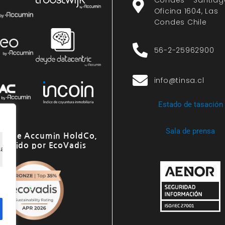
Oficina 1604, Las
Condes Chile
56-2-25962900
info@tinsa.cl
Estado de tasación
Sala de prensa
o de Accumin HoldCo,
onocido por EcoVadis
ia de navegación, ofrecer anuncios o contenido personali