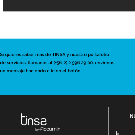
Si quieres saber más de TINSA y nuestro portafolio
de servicios, llámanos al (+56-2) 2 596 29 00, envíenos
un mensaje haciendo clic en el botón.
N