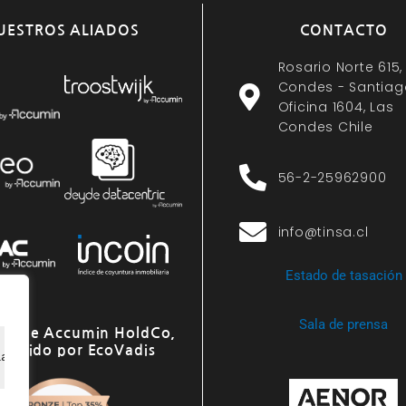
UESTROS ALIADOS
CONTACTO
Rosario Norte 615,
Condes - Santiag
Oficina 1604, Las
Condes Chile
56-2-25962900
info@tinsa.cl
Estado de tasación
Sala de prensa
o de Accumin HoldCo,
onocido por EcoVadis
ia de navegación, ofrecer anuncios o contenido personali