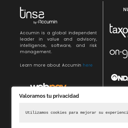
N
Accumin
is a global independent
leader in value and advisory,
intelligence, software, and risk
management.
Learn more about Accumin
here
Valoramos tu privacidad
Miembr
rec
Utilizamos cookies para mejorar su experienc