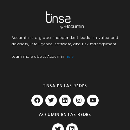
Accumin
is a global independent leader in value and
advisory, intelligence, software, and risk management.
Learn more about Accumin
here
TINSA EN LAS REDES
F
T
L
I
Y
a
w
i
n
o
c
i
n
s
u
e
t
k
t
t
ACCUMIN EN LAS REDES
b
t
e
a
u
T
L
o
e
d
g
b