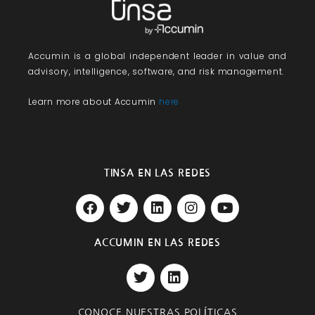
Accumin
is a global independent leader in value and
advisory, intelligence, software, and risk management.
Learn more about Accumin
here
TINSA EN LAS REDES
F
T
L
I
Y
a
w
i
n
o
c
i
n
s
u
e
t
k
t
t
ACCUMIN EN LAS REDES
b
t
e
a
u
T
L
o
e
d
g
b
w
i
o
r
i
r
e
i
n
k
n
a
t
k
m
CONOCE NUESTRAS POLÍTICAS